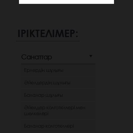
ІРІКТЕЛІМЕР:
Санаттар
Ерлердің шұлығы
Әйелдердің шұлығы
Балалар шұлығы
Әйелдер колготкилері мен
шөлкелері
Балалар колготкилері