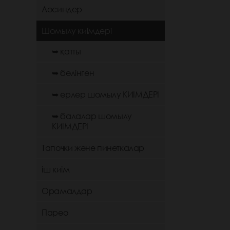
Лосиндер
Шомылу киімдері
➥ қатты
➥ бөлінген
➥ ерлер шомылу КИІМДЕРІ
➥ балалар шомылу
КИІМДЕРІ
Тапочки және пинеткалар
іш киім
Орамалдар
Парео