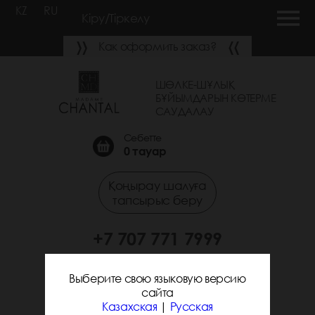
KZ
RU
Кіру/Тіркелу
Как оформить заказ?
ШӨЛКЕ-ШҰЛЫҚ
БҰЙЫМДАРЫН КӨТЕРМЕ
САУДАЛАУ
Себетте
0
тауар
Қоңырау шалуға
тапсырыс беру
+7 707 771 7999
+7 705 338 7294
Выберите свою языковую версию
сайта
Казахская
|
Русская