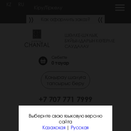
KZ
RU
Кіру/Тіркелу
Как оформить заказ?
ШӨЛКЕ-ШҰЛЫҚ
БҰЙЫМДАРЫН КӨТЕРМЕ
САУДАЛАУ
Себетте
0
тауар
Қоңырау шалуға
тапсырыс беру
+7 707 771 7999
+7 705 338 7294
Выберите свою языковую версию
сайта
Казахская
|
Русская