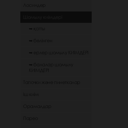
Лосиндер
Шомылу киімдері
➥ қатты
➥ бөлінген
➥ ерлер шомылу КИІМДЕРІ
➥ балалар шомылу
КИІМДЕРІ
Тапочки және пинеткалар
іш киім
Орамалдар
Парео