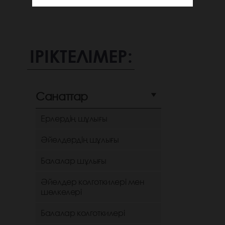
ІРІКТЕЛІМЕР:
Санаттар
Ерлердің шұлығы
Әйелдердің шұлығы
Балалар шұлығы
Әйелдер колготкилері мен
шөлкелері
Балалар колготкилері