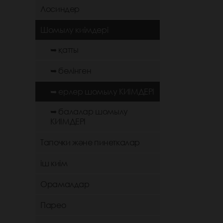
Лосиндер
Шомылу киімдері
➥ қатты
➥ бөлінген
➥ ерлер шомылу КИІМДЕРІ
➥ балалар шомылу
КИІМДЕРІ
Тапочки және пинеткалар
іш киім
Орамалдар
Парео