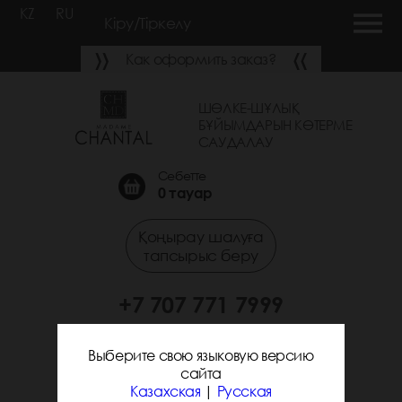
KZ
RU
Кіру/Тіркелу
Как оформить заказ?
ШӨЛКЕ-ШҰЛЫҚ
БҰЙЫМДАРЫН КӨТЕРМЕ
САУДАЛАУ
Себетте
0
тауар
Қоңырау шалуға
тапсырыс беру
+7 707 771 7999
+7 705 338 7294
Выберите свою языковую версию
сайта
Казахская
|
Русская