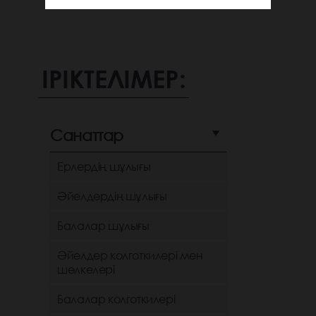
ІРІКТЕЛІМЕР:
Санаттар
Ерлердің шұлығы
Әйелдердің шұлығы
Балалар шұлығы
Әйелдер колготкилері мен
шөлкелері
Балалар колготкилері