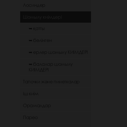
Лосиндер
Шомылу киімдері
➥ қатты
➥ бөлінген
➥ ерлер шомылу КИІМДЕРІ
➥ балалар шомылу
КИІМДЕРІ
Тапочки және пинеткалар
іш киім
Орамалдар
Парео