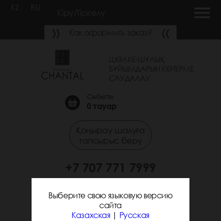
KZ
RU
Кіру/Тіркелу
Как оформить заказ?
ШӨЛКЕ-ШҰЛЫҚ
БҰЙЫМДАРЫН КӨТЕРМЕ
САУДАЛАУ
Себетте
0
тауар
Қоңырау шалуға
тапсырыс беру
+7 707 771 7999
+7 705 338 7294
Выберите свою языковую версию
сайта
Казахская
|
Русская