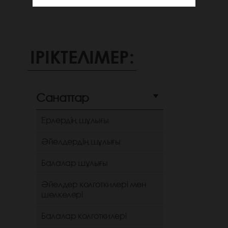
ІРІКТЕЛІМЕР:
Санаттар
Ерлердің шұлығы
Әйелдердің шұлығы
Балалар шұлығы
Әйелдер колготкилері мен
шөлкелері
Балалар колготкилері