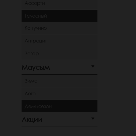
Ассорти
Телесный
Капучино
Антрацит
Загар
Маусым
Зима
Лето
Демисезон
Акции