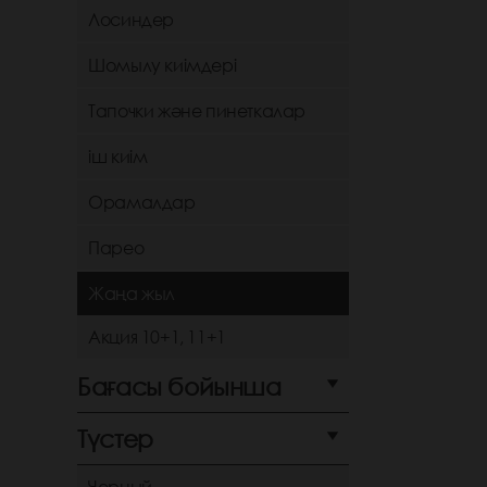
Лосиндер
Шомылу киімдері
Тапочки және пинеткалар
іш киім
Орамалдар
Парео
Жаңа жыл
Акция 10+1, 11+1
Бағасы бойынша
Түстер