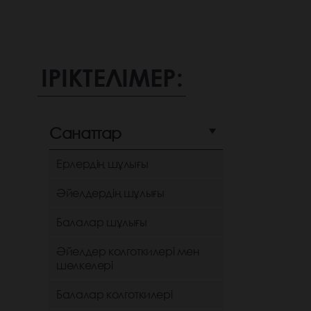
ІРІКТЕЛІМЕР:
Санаттар
Ерлердің шұлығы
Әйелдердің шұлығы
Балалар шұлығы
Әйелдер колготкилері мен
шөлкелері
Балалар колготкилері