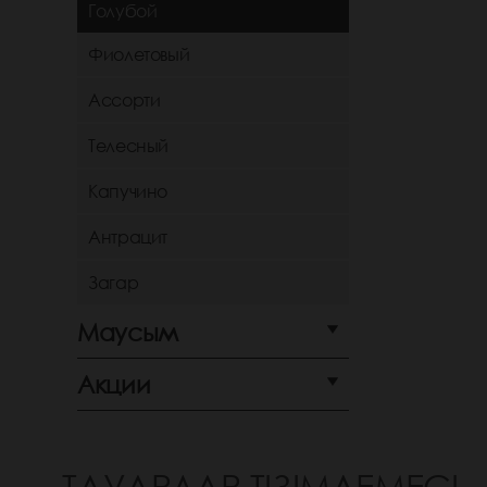
Голубой
Фиолетовый
Ассорти
Телесный
Капучино
Антрацит
Загар
Маусым
Акции