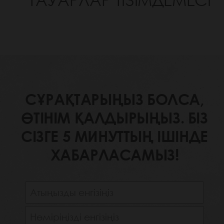
ТАУАРЛАР ТІЗІМДЕМЕСІ
СҰРАҚТАРЫҢЫЗ БОЛСА,
ӨТІНІМ ҚАЛДЫРЫҢЫЗ. БІЗ
СІЗГЕ 5 МИНУТТЫҢ ІШІНДЕ
ХАБАРЛАСАМЫЗ!