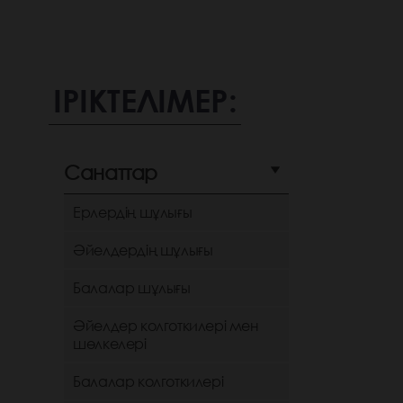
ІРІКТЕЛІМЕР:
Санаттар
Ерлердің шұлығы
Әйелдердің шұлығы
Балалар шұлығы
Әйелдер колготкилері мен
шөлкелері
Балалар колготкилері