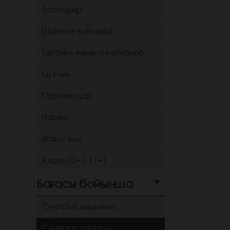
Лосиндер
Шомылу киімдері
Тапочки және пинеткалар
іш киім
Орамалдар
Парео
Жаңа жыл
Акция 10+1, 11+1
Бағасы бойынша
Сначала дешевые
Сначала дорогие