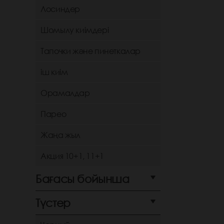
Лосиндер
Шомылу киімдері
Тапочки және пинеткалар
іш киім
Орамалдар
Парео
Жаңа жыл
Акция 10+1, 11+1
Бағасы бойынша
Түстер