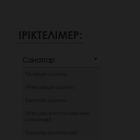
ІРІКТЕЛІМЕР:
Санаттар
Ерлердің шұлығы
Әйелдердің шұлығы
Балалар шұлығы
Әйелдер колготкилері мен
шөлкелері
Балалар колготкилері