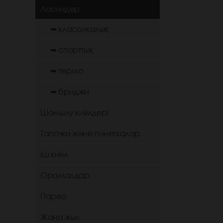
Лосиндер
➥ классикалық
➥ спорттық
➥ термо
➥ бриджи
Шомылу киімдері
Тапочки және пинеткалар
іш киім
Орамалдар
Парео
Жаңа жыл