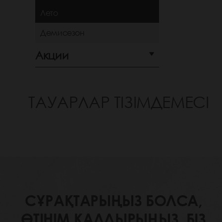
Лето
Демисезон
Акции
ТАУАРЛАР ТІЗІМДЕМЕСІ
СҰРАҚТАРЫҢЫЗ БОЛСА,
ӨТІНІМ ҚАЛДЫРЫҢЫЗ. БІЗ