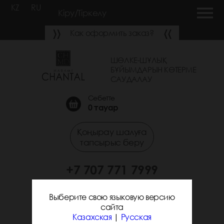
KZ
RU
Кіру/Тіркелу
Как оформить заказ?
ШӨЛКЕ-ШҰЛЫҚ
БҰЙЫМДАРЫН КӨТЕРМЕ
САУДАЛАУ
Себетте
0
тауар
Қоңырау шалуға
тапсырыс беру
+7 707 771 7999
+7 705 338 7294
Выберите свою языковую версию
сайта
Казахская
|
Русская