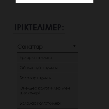
ІРІКТЕЛІМЕР:
Санаттар
Ерлердің шұлығы
Әйелдердің шұлығы
Балалар шұлығы
Әйелдер колготкилері мен
шөлкелері
Балалар колготкилері