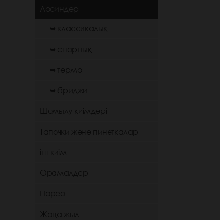
Лосиндер
➥ классикалық
➥ спорттық
➥ термо
➥ бриджи
Шомылу киімдері
Тапочки және пинеткалар
іш киім
Орамалдар
Парео
Жаңа жыл