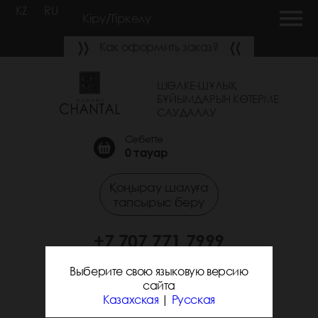
KZ
RU
Кіру/Тіркелу
Как оформить заказ?
ШӨЛКЕ-ШҰЛЫҚ
БҰЙЫМДАРЫН КӨТЕРМЕ
САУДАЛАУ
Себетте
0
тауар
Қоңырау шалуға
тапсырыс беру
+7 707 771 7999
+7 705 338 7294
Выберите свою языковую версию
сайта
Казахская
|
Русская