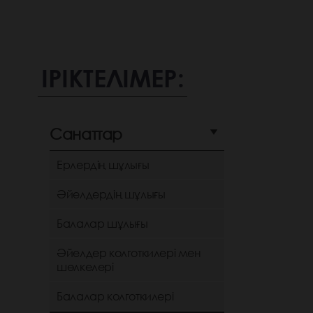
ІРІКТЕЛІМЕР:
Санаттар
Ерлердің шұлығы
Әйелдердің шұлығы
Балалар шұлығы
Әйелдер колготкилері мен
шөлкелері
Балалар колготкилері