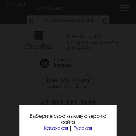
KZ
RU
Кіру/Тіркелу
Как оформить заказ?
ШӨЛКЕ-ШҰЛЫҚ
БҰЙЫМДАРЫН КӨТЕРМЕ
САУДАЛАУ
Себетте
0
тауар
Қоңырау шалуға
тапсырыс беру
+7 707 771 7999
+7 705 338 7294
Выберите свою языковую версию
сайта
Казахская
|
Русская