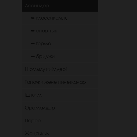
Лосиндер
➥ классикалық
➥ спорттық
➥ термо
➥ бриджи
Шомылу киімдері
Тапочки және пинеткалар
іш киім
Орамалдар
Парео
Жаңа жыл