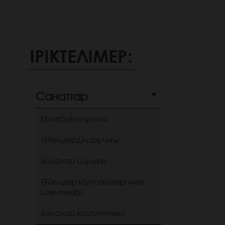
ІРІКТЕЛІМЕР:
Санаттар
Ерлердің шұлығы
Әйелдердің шұлығы
Балалар шұлығы
Әйелдер колготкилері мен
шөлкелері
Балалар колготкилері