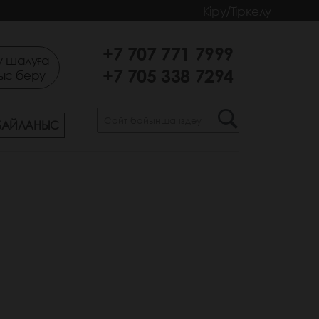
Кіру/Тіркелу
+7 707 771 7999
 шалуға
+7 705 338 7294
ыс беру
БАЙЛАНЫС