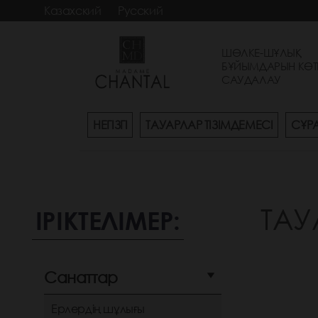
Казахский
Русский
ШӨЛКЕ-ШҰЛЫҚ
БҰЙЫМДАРЫН КӨТ
САУДАЛАУ
НЕГІЗГІ
ТАУАРЛАР ТІЗІМДЕМЕСІ
СҰР
ТАУ
ІРІКТЕЛІМЕР:
Санаттар
Ерлердің шұлығы