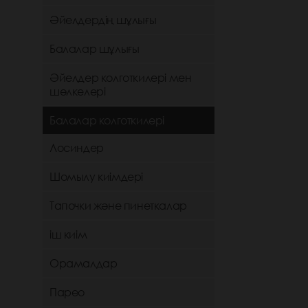
Әйелдердің шұлығы
Балалар шұлығы
Әйелдер колготкилері мен
шөлкелері
Балалар колготкилері
Лосиндер
Шомылу киімдері
Тапочки және пинеткалар
іш киім
Орамалдар
Парео