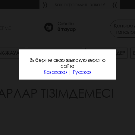
Как оформить заказ?
Себетте
Қоңырау
ЕРМЕ
0
тауар
тапсыр
АҚ-ЖАУАП
ЖЕТКІЗУ ЖӘНЕ ТӨЛЕУ
ЖАҢА ӨНІМДЕР
Выберите свою языковую версию
сайта
Казахская
|
Русская
АРЛАР ТІЗІМДЕМЕСІ