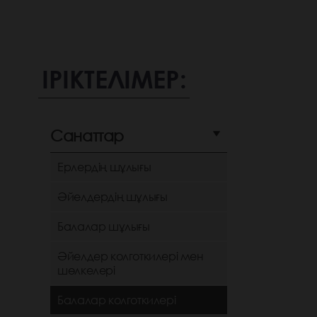
ІРІКТЕЛІМЕР:
Санаттар
Ерлердің шұлығы
Әйелдердің шұлығы
Балалар шұлығы
Әйелдер колготкилері мен
шөлкелері
Балалар колготкилері