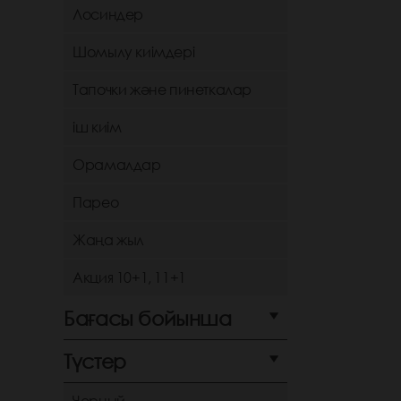
Лосиндер
Шомылу киімдері
Тапочки және пинеткалар
іш киім
Орамалдар
Парео
Жаңа жыл
Акция 10+1, 11+1
Бағасы бойынша
Түстер