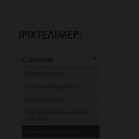
ІРІКТЕЛІМЕР:
Санаттар
Ерлердің шұлығы
Әйелдердің шұлығы
Балалар шұлығы
Әйелдер колготкилері мен
шөлкелері
Балалар колготкилері