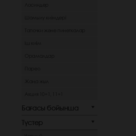
Лосиндер
Шомылу киімдері
Тапочки және пинеткалар
іш киім
Орамалдар
Парео
Жаңа жыл
Акция 10+1, 11+1
Бағасы бойынша
Түстер