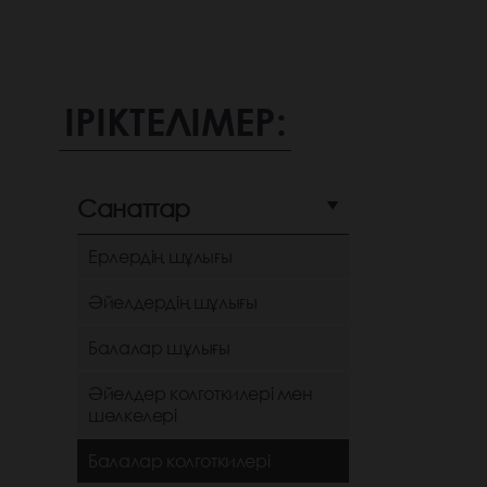
ІРІКТЕЛІМЕР:
Санаттар
Ерлердің шұлығы
Әйелдердің шұлығы
Балалар шұлығы
Әйелдер колготкилері мен
шөлкелері
Балалар колготкилері