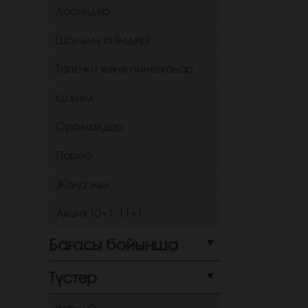
Лосиндер
Шомылу киімдері
Тапочки және пинеткалар
іш киім
Орамалдар
Парео
Жаңа жыл
Акция 10+1, 11+1
Бағасы бойынша
Түстер