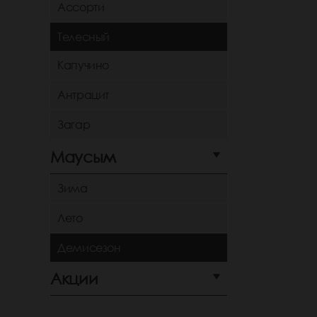
Ассорти
Телесный
Капучино
Антрацит
Загар
Маусым
Зима
Лето
Демисезон
Акции