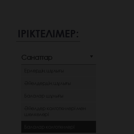
ІРІКТЕЛІМЕР:
Санаттар
Ерлердің шұлығы
Әйелдердің шұлығы
Балалар шұлығы
Әйелдер колготкилері мен
шөлкелері
Балалар колготкилері