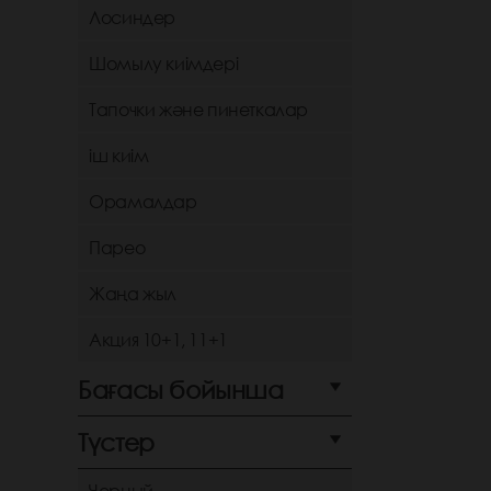
Лосиндер
Шомылу киімдері
Тапочки және пинеткалар
іш киім
Орамалдар
Парео
Жаңа жыл
Акция 10+1, 11+1
Бағасы бойынша
Түстер