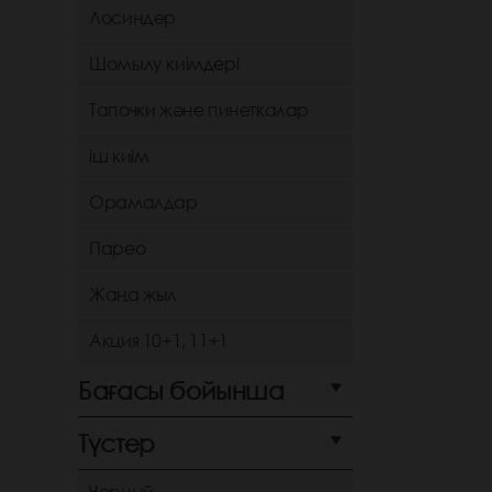
Лосиндер
Шомылу киімдері
Тапочки және пинеткалар
іш киім
Орамалдар
Парео
Жаңа жыл
Акция 10+1, 11+1
Бағасы бойынша
Түстер