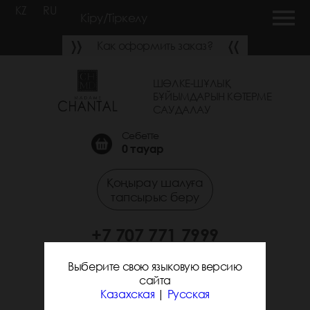
KZ
RU
Кіру/Тіркелу
Как оформить заказ?
ШӨЛКЕ-ШҰЛЫҚ
БҰЙЫМДАРЫН КӨТЕРМЕ
САУДАЛАУ
Себетте
0
тауар
Қоңырау шалуға
тапсырыс беру
+7 707 771 7999
+7 705 338 7294
Выберите свою языковую версию
сайта
Казахская
|
Русская