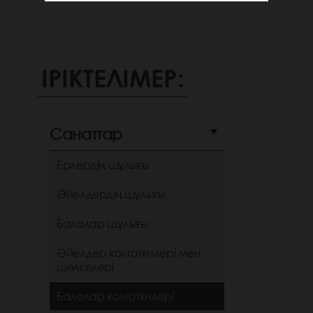
ІРІКТЕЛІМЕР:
Санаттар
Ерлердің шұлығы
Әйелдердің шұлығы
Балалар шұлығы
Әйелдер колготкилері мен
шөлкелері
Балалар колготкилері