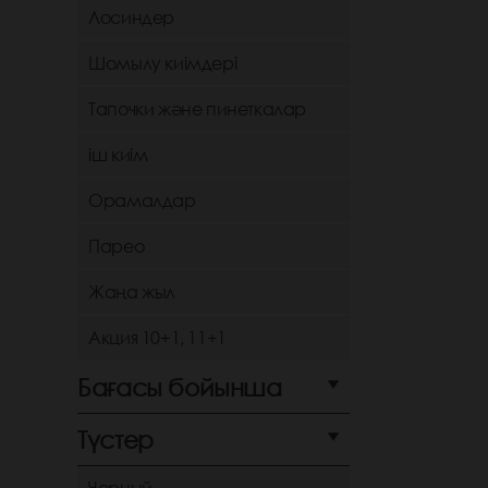
Лосиндер
Шомылу киімдері
Тапочки және пинеткалар
іш киім
Орамалдар
Парео
Жаңа жыл
Акция 10+1, 11+1
Бағасы бойынша
Түстер