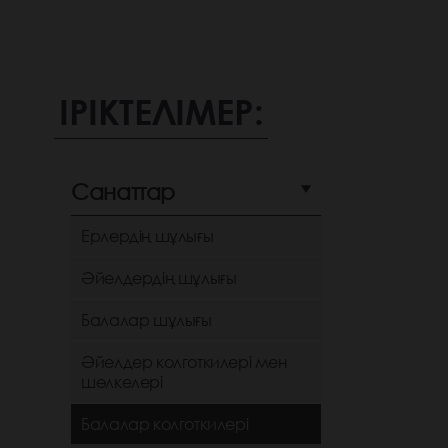
ІРІКТЕЛІМЕР:
Санаттар
Ерлердің шұлығы
Әйелдердің шұлығы
Балалар шұлығы
Әйелдер колготкилері мен
шөлкелері
Балалар колготкилері