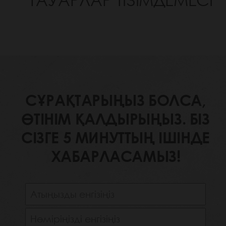
ТАУАРЛАР ТІЗІМДЕМЕСІ
СҰРАҚТАРЫҢЫЗ БОЛСА,
ӨТІНІМ ҚАЛДЫРЫҢЫЗ. БІЗ
СІЗГЕ 5 МИНУТТЫҢ ІШІНДЕ
ХАБАРЛАСАМЫЗ!