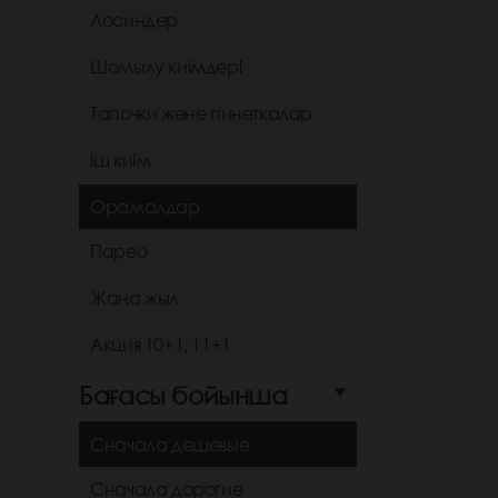
Лосиндер
Шомылу киімдері
Тапочки және пинеткалар
іш киім
Орамалдар
Парео
Жаңа жыл
Акция 10+1, 11+1
Бағасы бойынша
Сначала дешевые
Сначала дорогие