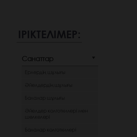
ІРІКТЕЛІМЕР:
Санаттар
Ерлердің шұлығы
Әйелдердің шұлығы
Балалар шұлығы
Әйелдер колготкилері мен
шөлкелері
Балалар колготкилері