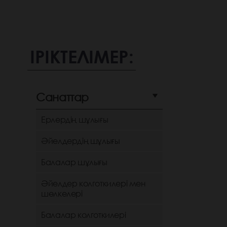
ІРІКТЕЛІМЕР:
Санаттар
Ерлердің шұлығы
Әйелдердің шұлығы
Балалар шұлығы
Әйелдер колготкилері мен
шөлкелері
Балалар колготкилері