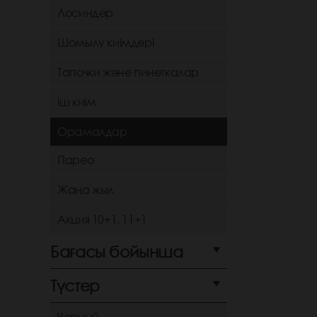
Лосиндер
Шомылу киімдері
Тапочки және пинеткалар
іш киім
Орамалдар
Парео
Жаңа жыл
Акция 10+1, 11+1
Бағасы бойынша
Түстер