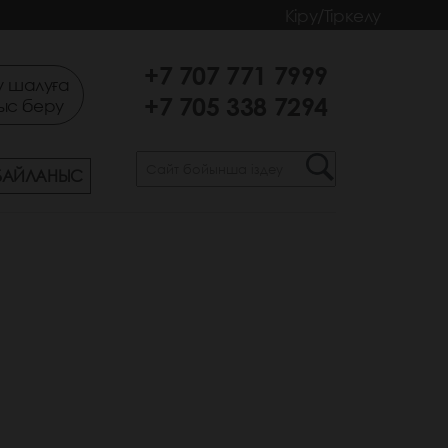
Кіру/Тіркелу
+7 707 771 7999
 шалуға
+7 705 338 7294
ыс беру
БАЙЛАНЫС