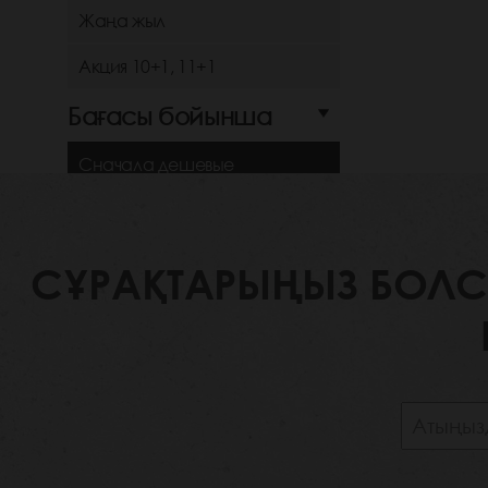
Жаңа жыл
Акция 10+1, 11+1
Бағасы бойынша
Сначала дешевые
Сначала дорогие
Түстер
СҰРАҚТАРЫҢЫЗ БОЛСА,
Черный
Серый
Белый
Темно-синий