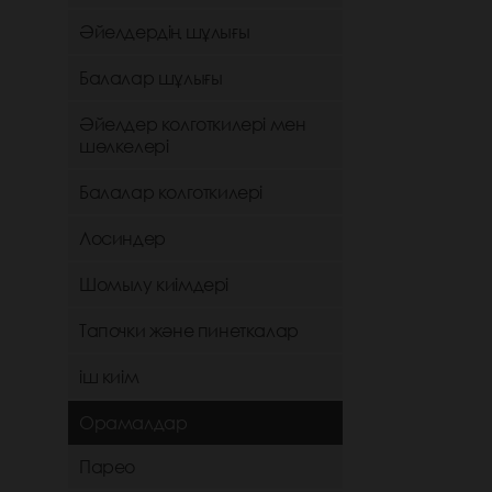
Әйелдердің шұлығы
Балалар шұлығы
Әйелдер колготкилері мен
шөлкелері
Балалар колготкилері
Лосиндер
Шомылу киімдері
Тапочки және пинеткалар
іш киім
Орамалдар
Парео