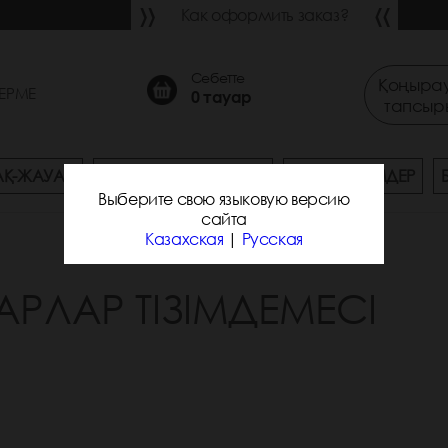
Как оформить заказ?
Себетте
Қоңырау
ЕРМЕ
0
тауар
тапсыр
АҚ-ЖАУАП
ЖЕТКІЗУ ЖӘНЕ ТӨЛЕУ
ЖАҢА ӨНІМДЕР
Выберите свою языковую версию
сайта
Казахская
|
Русская
АРЛАР ТІЗІМДЕМЕСІ