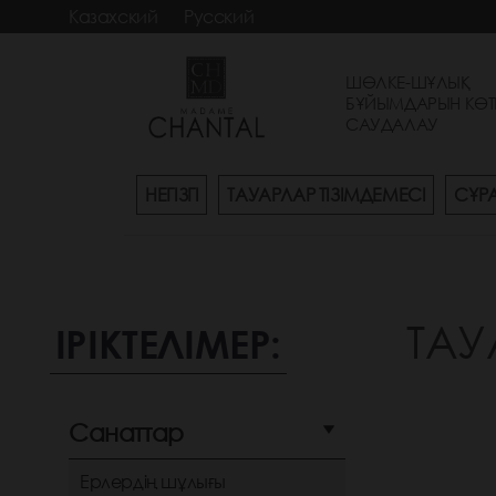
Казахский
Русский
ШӨЛКЕ-ШҰЛЫҚ
БҰЙЫМДАРЫН КӨТ
САУДАЛАУ
НЕГІЗГІ
ТАУАРЛАР ТІЗІМДЕМЕСІ
СҰР
ТАУ
ІРІКТЕЛІМЕР:
Санаттар
Ерлердің шұлығы