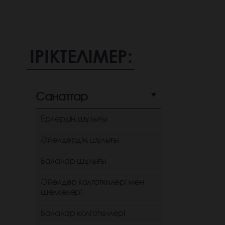
ІРІКТЕЛІМЕР:
Санаттар
Ерлердің шұлығы
Әйелдердің шұлығы
Балалар шұлығы
Әйелдер колготкилері мен
шөлкелері
Балалар колготкилері