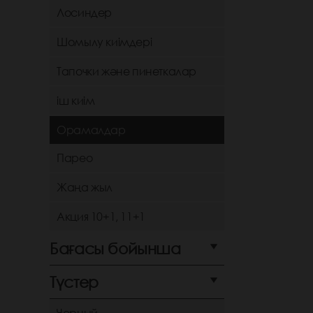
Лосиндер
Шомылу киімдері
Тапочки және пинеткалар
іш киім
Орамалдар
Парео
Жаңа жыл
Акция 10+1, 11+1
Бағасы бойынша
Түстер