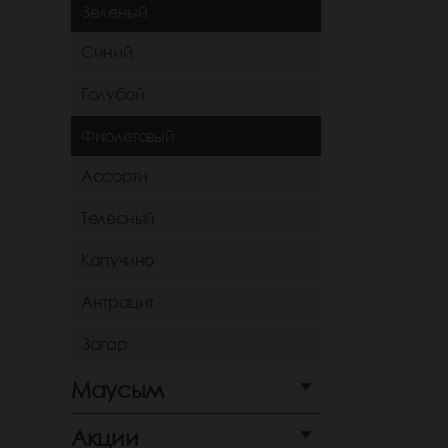
Зеленый
Синий
Голубой
Фиолетовый
Ассорти
Телесный
Капучино
Антрацит
Загар
Маусым
Акции