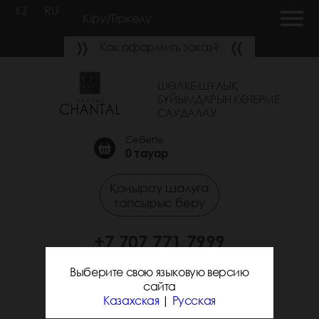
KZ
RU
Кіру/Тіркелу
Как оформить заказ?
ШӨЛКЕ-ШҰЛЫҚ
БҰЙЫМДАРЫН КӨТЕРМЕ
САУДАЛАУ
Себетте
0
тауар
Қоңырау шалуға
тапсырыс беру
+7 707 771 7999
+7 705 338 7294
Выберите свою языковую версию
сайта
Казахская
|
Русская