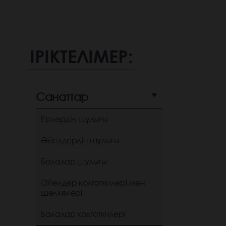
ІРІКТЕЛІМЕР:
Санаттар
Ерлердің шұлығы
Әйелдердің шұлығы
Балалар шұлығы
Әйелдер колготкилері мен
шөлкелері
Балалар колготкилері