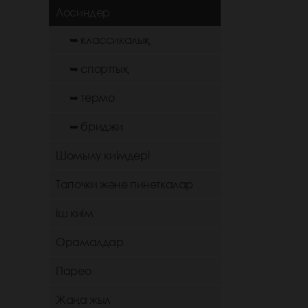
Лосиндер
➥ классикалық
➥ спорттық
➥ термо
➥ бриджи
Шомылу киімдері
Тапочки және пинеткалар
іш киім
Орамалдар
Парео
Жаңа жыл