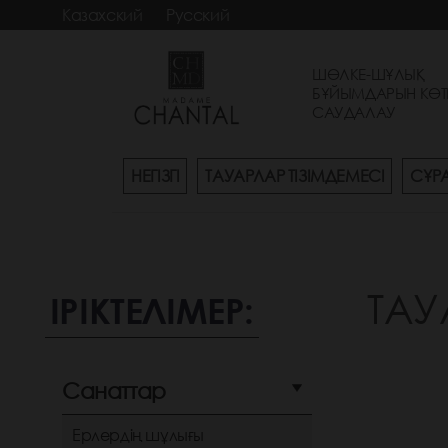
Казахский
Русский
ШӨЛКЕ-ШҰЛЫҚ
БҰЙЫМДАРЫН КӨТ
САУДАЛАУ
НЕГІЗГІ
ТАУАРЛАР ТІЗІМДЕМЕСІ
СҰР
ТАУ
ІРІКТЕЛІМЕР:
Санаттар
Ерлердің шұлығы