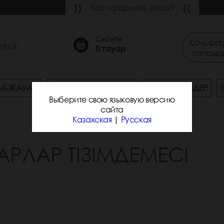
Как оформить заказ?
Себетте
Қоңырау
ЕРМЕ
0
тауар
тапсыр
АҚ-ЖАУАП
ЖЕТКІЗУ ЖӘНЕ ТӨЛЕУ
ЖАҢА ӨНІМДЕР
Выберите свою языковую версию
сайта
Казахская
|
Русская
АРЛАР ТІЗІМДЕМЕСІ