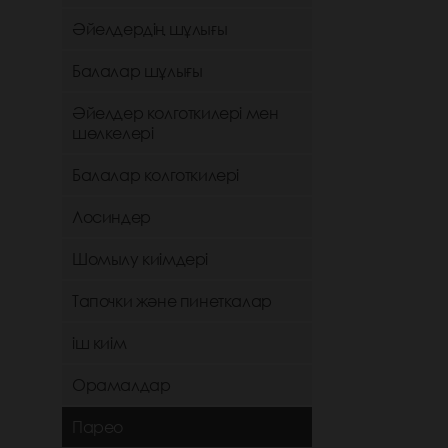
Әйелдердің шұлығы
Балалар шұлығы
Әйелдер колготкилері мен
шөлкелері
Балалар колготкилері
Лосиндер
Шомылу киімдері
Тапочки және пинеткалар
іш киім
Орамалдар
Парео