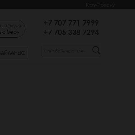
Кіру/Тіркелу
+7 707 771 7999
 шалуға
+7 705 338 7294
ыс беру
БАЙЛАНЫС