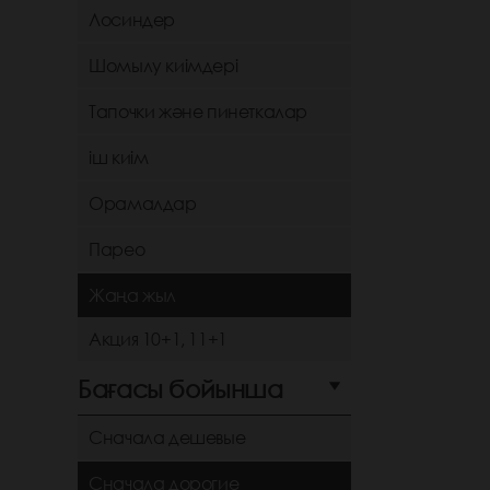
Лосиндер
Шомылу киімдері
Тапочки және пинеткалар
іш киім
Орамалдар
Парео
Жаңа жыл
Акция 10+1, 11+1
Бағасы бойынша
Сначала дешевые
Сначала дорогие