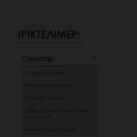
ІРІКТЕЛІМЕР:
Санаттар
Ерлердің шұлығы
Әйелдердің шұлығы
Балалар шұлығы
Әйелдер колготкилері мен
шөлкелері
Балалар колготкилері