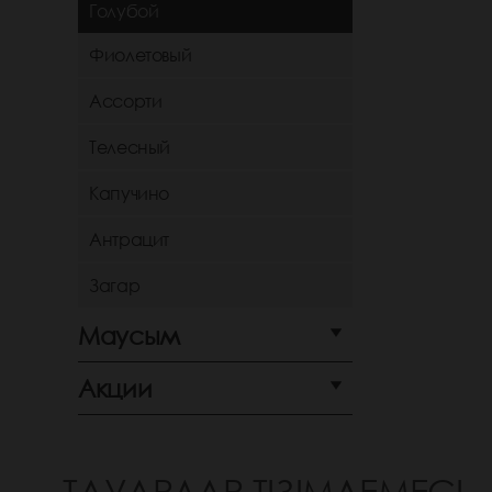
Голубой
Фиолетовый
Ассорти
Телесный
Капучино
Антрацит
Загар
Маусым
Акции