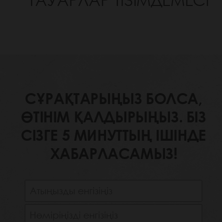
ТАУАРЛАР ТІЗІМДЕМЕСІ
СҰРАҚТАРЫҢЫЗ БОЛСА,
ӨТІНІМ ҚАЛДЫРЫҢЫЗ. БІЗ
СІЗГЕ 5 МИНУТТЫҢ ІШІНДЕ
ХАБАРЛАСАМЫЗ!