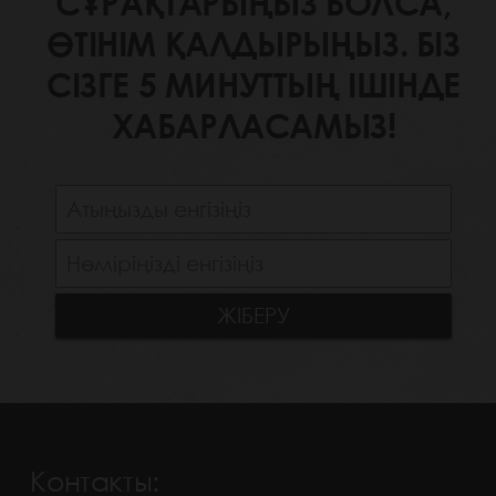
СҰРАҚТАРЫҢЫЗ БОЛСА,
ӨТІНІМ ҚАЛДЫРЫҢЫЗ. БІЗ
СІЗГЕ 5 МИНУТТЫҢ ІШІНДЕ
ХАБАРЛАСАМЫЗ!
Контакты: