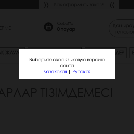
Как оформить заказ?
Себетте
Қоңырау
ЕРМЕ
0
тауар
тапсыр
АҚ-ЖАУАП
ЖЕТКІЗУ ЖӘНЕ ТӨЛЕУ
ЖАҢА ӨНІМДЕР
Выберите свою языковую версию
сайта
Казахская
|
Русская
АРЛАР ТІЗІМДЕМЕСІ