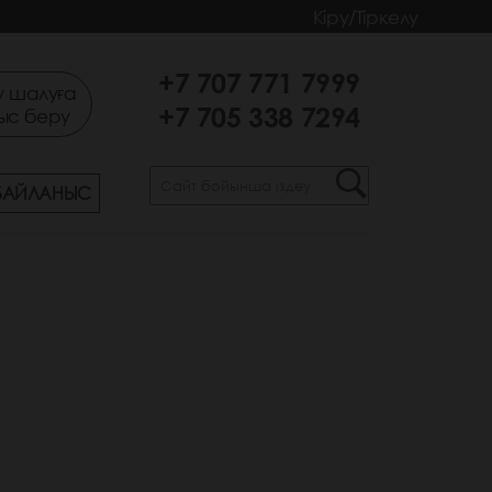
Кіру/Тіркелу
+7 707 771 7999
 шалуға
+7 705 338 7294
ыс беру
БАЙЛАНЫС