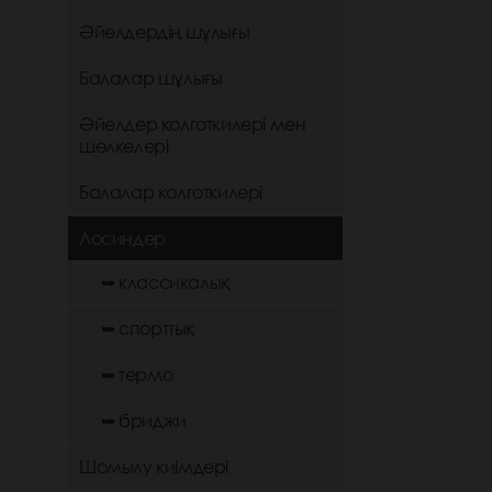
Әйелдердің шұлығы
Балалар шұлығы
Әйелдер колготкилері мен
шөлкелері
Балалар колготкилері
Лосиндер
➥ классикалық
➥ спорттық
➥ термо
➥ бриджи
Шомылу киімдері