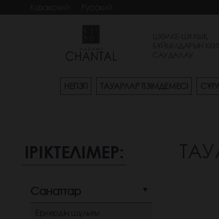
Казахский
Русский
ШӨЛКЕ-ШҰЛЫҚ
БҰЙЫМДАРЫН КӨТ
САУДАЛАУ
НЕГІЗГІ
ТАУАРЛАР ТІЗІМДЕМЕСІ
СҰР
ТАУ
ІРІКТЕЛІМЕР:
Санаттар
Ерлердің шұлығы