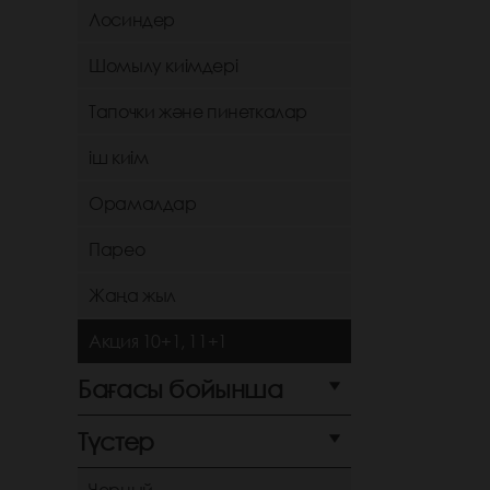
Лосиндер
Шомылу киімдері
Тапочки және пинеткалар
іш киім
Орамалдар
Парео
Жаңа жыл
Акция 10+1, 11+1
Бағасы бойынша
Түстер