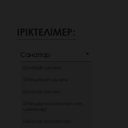
ІРІКТЕЛІМЕР:
Санаттар
Ерлердің шұлығы
Әйелдердің шұлығы
Балалар шұлығы
Әйелдер колготкилері мен
шөлкелері
Балалар колготкилері