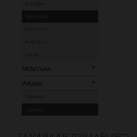
Ассорти
Телесный
Капучино
Антрацит
Загар
Маусым
Акции
Новинки
Горячее