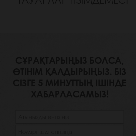
ТАУАРЛАР ТІЗІМДЕМЕСІ
СҰРАҚТАРЫҢЫЗ БОЛСА,
ӨТІНІМ ҚАЛДЫРЫҢЫЗ. БІЗ
СІЗГЕ 5 МИНУТТЫҢ ІШІНДЕ
ХАБАРЛАСАМЫЗ!