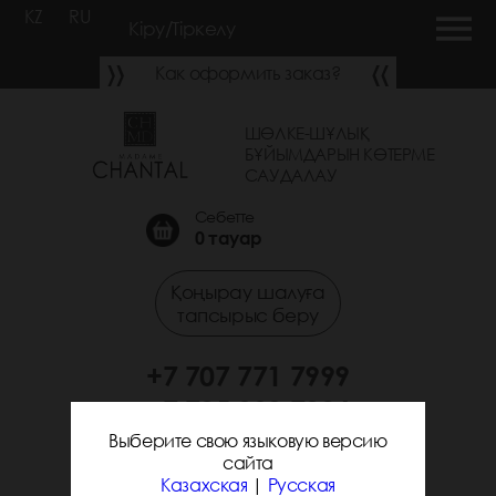
KZ
RU
Кіру/Тіркелу
Как оформить заказ?
ШӨЛКЕ-ШҰЛЫҚ
БҰЙЫМДАРЫН КӨТЕРМЕ
САУДАЛАУ
Себетте
0
тауар
Қоңырау шалуға
тапсырыс беру
+7 707 771 7999
+7 705 338 7294
Выберите свою языковую версию
сайта
Казахская
|
Русская