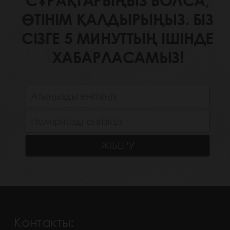
СҰРАҚТАРЫҢЫЗ БОЛСА,
ӨТІНІМ ҚАЛДЫРЫҢЫЗ. БІЗ
СІЗГЕ 5 МИНУТТЫҢ ІШІНДЕ
ХАБАРЛАСАМЫЗ!
Контакты: