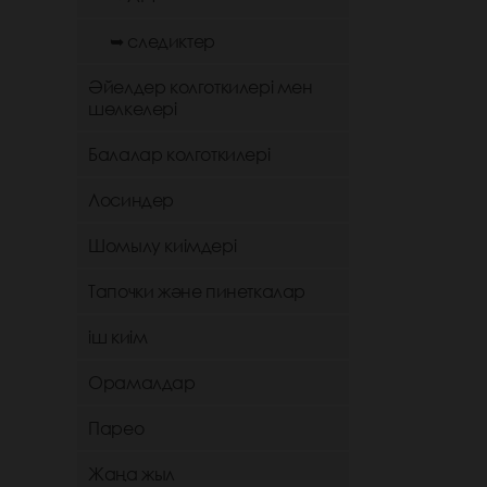
➥ следиктер
Әйелдер колготкилері мен
шөлкелері
Балалар колготкилері
Лосиндер
Шомылу киімдері
Тапочки және пинеткалар
іш киім
Орамалдар
Парео
Жаңа жыл