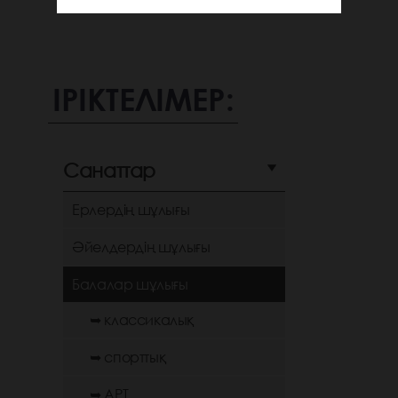
ІРІКТЕЛІМЕР:
Санаттар
Ерлердің шұлығы
Әйелдердің шұлығы
Балалар шұлығы
➥ классикалық
➥ спорттық
➥ АРТ