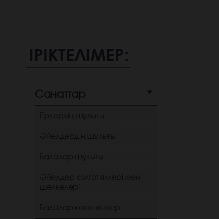
ІРІКТЕЛІМЕР:
Санаттар
Ерлердің шұлығы
Әйелдердің шұлығы
Балалар шұлығы
Әйелдер колготкилері мен
шөлкелері
Балалар колготкилері