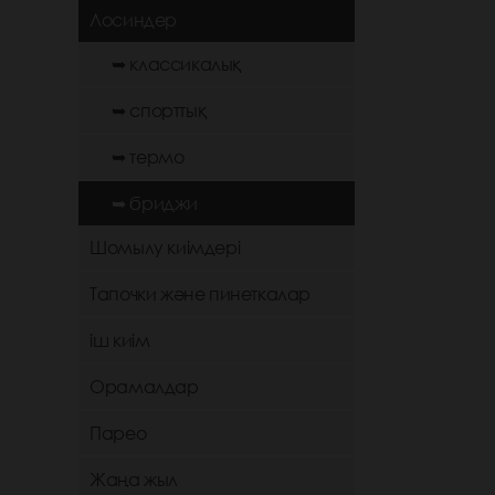
Лосиндер
➥ классикалық
➥ спорттық
➥ термо
➥ бриджи
Шомылу киімдері
Тапочки және пинеткалар
іш киім
Орамалдар
Парео
Жаңа жыл