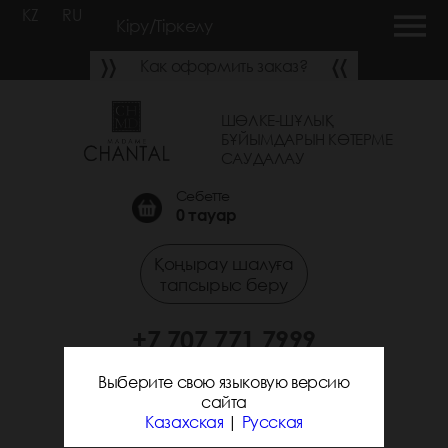
KZ
RU
Кіру/Тіркелу
Как оформить заказ?
ШӨЛКЕ-ШҰЛЫҚ
БҰЙЫМДАРЫН КӨТЕРМЕ
САУДАЛАУ
Себетте
0
тауар
Қоңырау шалуға
тапсырыс беру
+7 707 771 7999
+7 705 338 7294
Выберите свою языковую версию
сайта
Казахская
|
Русская