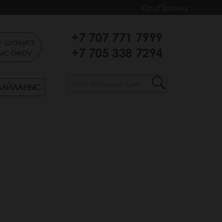
Кіру/Тіркелу
+7 707 771 7999
 шалуға
+7 705 338 7294
ыс беру
БАЙЛАНЫС