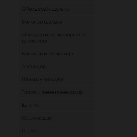
Әйелдердің шұлығы
Балалар шұлығы
Әйелдер колготкилері мен
шөлкелері
Балалар колготкилері
Лосиндер
Шомылу киімдері
Тапочки және пинеткалар
іш киім
Орамалдар
Парео