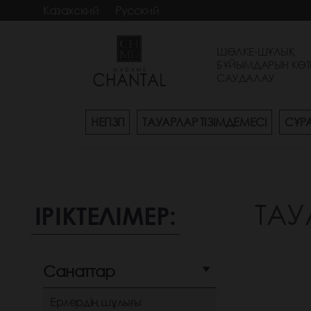
Казахский
Русский
ШӨЛКЕ-ШҰЛЫҚ
БҰЙЫМДАРЫН КӨТ
САУДАЛАУ
НЕГІЗГІ
ТАУАРЛАР ТІЗІМДЕМЕСІ
СҰР
ТАУ
ІРІКТЕЛІМЕР:
Санаттар
Ерлердің шұлығы