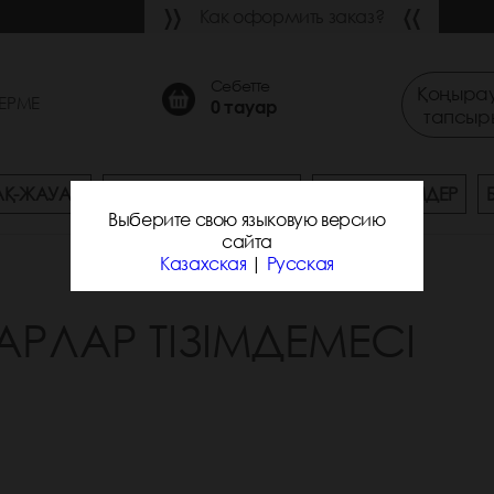
Как оформить заказ?
Себетте
Қоңырау
ЕРМЕ
0
тауар
тапсыр
АҚ-ЖАУАП
ЖЕТКІЗУ ЖӘНЕ ТӨЛЕУ
ЖАҢА ӨНІМДЕР
Выберите свою языковую версию
сайта
Казахская
|
Русская
АРЛАР ТІЗІМДЕМЕСІ