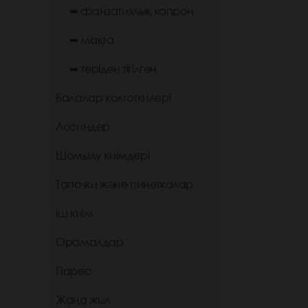
➥ фанзатиялық капрон
➥ мақта
➥ теріден тігілген
Балалар колготкилері
Лосиндер
Шомылу киімдері
Тапочки және пинеткалар
іш киім
Орамалдар
Парео
Жаңа жыл