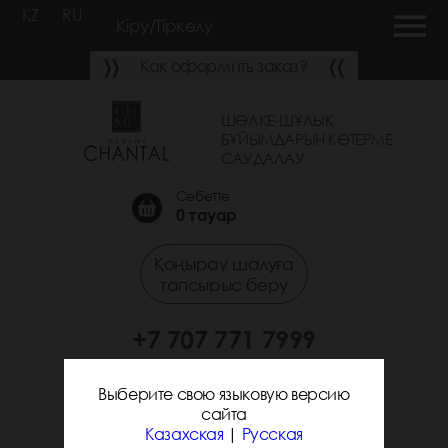
KZ
RU
Кіру/Тіркелу
Как оформить заказ?
ШӨЛКЕ-ШҰЛЫҚ
БҰЙЫМДАРЫН КӨТЕРМЕ
САУДАЛАУ
Себетте
0
тауар
Қоңырау шалуға
тапсырыс беру
+7 707 771 7999
+7 705 338 7294
Выберите свою языковую версию
сайта
Казахская
|
Русская