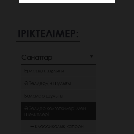
ІРІКТЕЛІМЕР:
Санаттар
Ерлердің шұлығы
Әйелдердің шұлығы
Балалар шұлығы
Әйелдер колготкилері мен
шөлкелері
➥ классикалық капрон