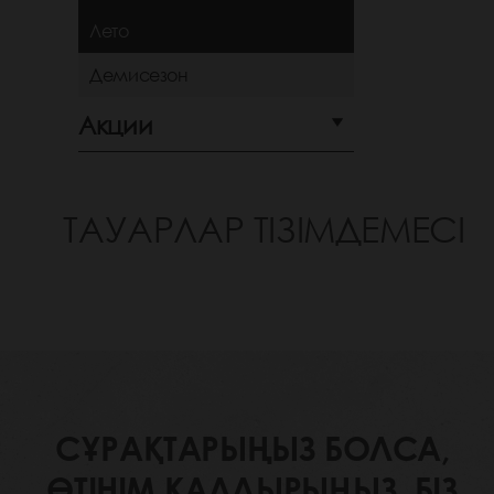
Лето
Демисезон
Акции
ТАУАРЛАР ТІЗІМДЕМЕСІ
СҰРАҚТАРЫҢЫЗ БОЛСА,
ӨТІНІМ ҚАЛДЫРЫҢЫЗ. БІЗ