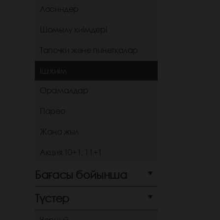
Лосиндер
Шомылу киімдері
Тапочки және пинеткалар
іш киім
Орамалдар
Парео
Жаңа жыл
Акция 10+1, 11+1
Бағасы бойынша
Түстер