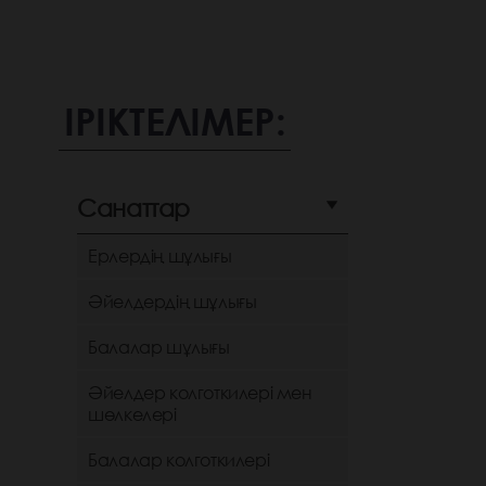
ІРІКТЕЛІМЕР:
Санаттар
Ерлердің шұлығы
Әйелдердің шұлығы
Балалар шұлығы
Әйелдер колготкилері мен
шөлкелері
Балалар колготкилері