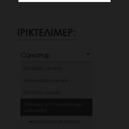
ІРІКТЕЛІМЕР:
Санаттар
Ерлердің шұлығы
Әйелдердің шұлығы
Балалар шұлығы
Әйелдер колготкилері мен
шөлкелері
➥ классикалық капрон