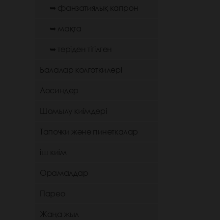
➥ фанзатиялық капрон
➥ мақта
➥ теріден тігілген
Балалар колготкилері
Лосиндер
Шомылу киімдері
Тапочки және пинеткалар
іш киім
Орамалдар
Парео
Жаңа жыл