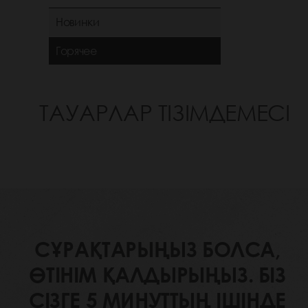
Новинки
Горячее
ТАУАРЛАР ТІЗІМДЕМЕСІ
СҰРАҚТАРЫҢЫЗ БОЛСА,
ӨТІНІМ ҚАЛДЫРЫҢЫЗ. БІЗ
СІЗГЕ 5 МИНУТТЫҢ ІШІНДЕ