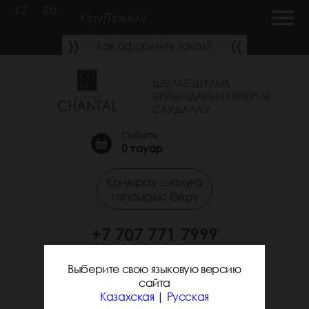
KZ
RU
Кіру/Тіркелу
Как оформить заказ?
ШӨЛКЕ-ШҰЛЫҚ
БҰЙЫМДАРЫН КӨТЕРМЕ
САУДАЛАУ
Себетте
0
тауар
Қоңырау шалуға
тапсырыс беру
+7 707 771 7999
+7 705 338 7294
Выберите свою языковую версию
сайта
Казахская
|
Русская