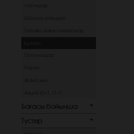
Лосиндер
Шомылу киімдері
Тапочки және пинеткалар
іш киім
Орамалдар
Парео
Жаңа жыл
Акция 10+1, 11+1
Бағасы бойынша
Түстер