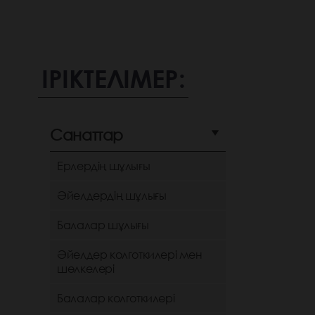
ІРІКТЕЛІМЕР:
Санаттар
Ерлердің шұлығы
Әйелдердің шұлығы
Балалар шұлығы
Әйелдер колготкилері мен
шөлкелері
Балалар колготкилері