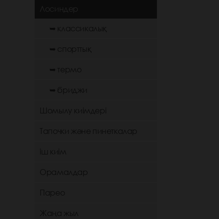
Лосиндер
➥ классикалық
➥ спорттық
➥ термо
➥ бриджи
Шомылу киімдері
Тапочки және пинеткалар
іш киім
Орамалдар
Парео
Жаңа жыл