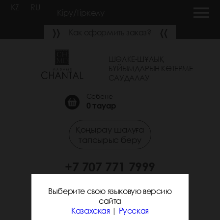
KZ
RU
Кіру/Тіркелу
Как оформить заказ?
ШӨЛКЕ-ШҰЛЫҚ
БҰЙЫМДАРЫН КӨТЕРМЕ
САУДАЛАУ
Себетте
0
тауар
Қоңырау шалуға
тапсырыс беру
+7 707 771 7999
+7 705 338 7294
Выберите свою языковую версию
сайта
Казахская
|
Русская