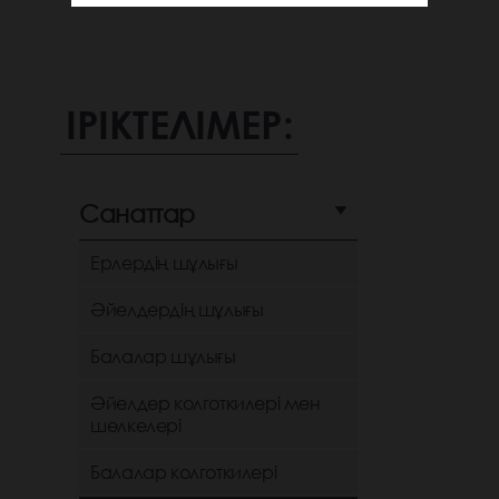
ІРІКТЕЛІМЕР:
Санаттар
Ерлердің шұлығы
Әйелдердің шұлығы
Балалар шұлығы
Әйелдер колготкилері мен
шөлкелері
Балалар колготкилері